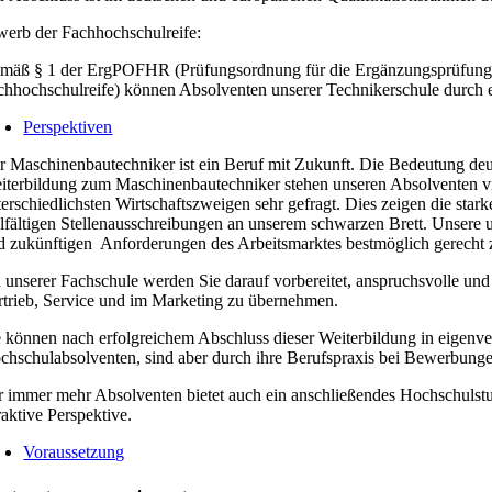
werb der Fachhochschulreife:
mäß § 1 der ErgPOFHR (Prüfungsordnung für die Ergänzungsprüfung d
chhochschulreife) können Absolventen unserer Technikerschule durch 
Perspektiven
r Maschinenbautechniker ist ein Beruf mit Zukunft. Die Bedeutung deut
iterbildung zum Maschinenbautechniker stehen unseren Absolventen vie
terschiedlichsten Wirtschaftszweigen sehr gefragt. Dies zeigen die st
elfältigen Stellenausschreibungen an unserem schwarzen Brett. Unsere u
d zukünftigen Anforderungen des Arbeitsmarktes bestmöglich gerecht 
 unserer Fachschule werden Sie darauf vorbereitet, anspruchsvolle und 
rtrieb, Service und im Marketing zu übernehmen.
e können nach erfolgreichem Abschluss dieser Weiterbildung in eigenver
chschulabsolventen, sind aber durch ihre Berufspraxis bei Bewerbungen
r immer mehr Absolventen bietet auch ein anschließendes Hochschulstu
raktive Perspektive.
Voraussetzung