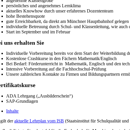
angenehme Klassengröße
persönliches und angenehmes Lernklima
aktuelles Knowhow durch unser erfahrenes Dozententeam
hohe Bestehensquote
gute Erreichbarkeit, da direkt am Münchner Hauptbahnhof gelegen
individuelle Betreuung durch Schul- und Klassenleitung, wie auch d
Start im September und im Februar
i uns erhalten Sie
Individuelle Vorbereitung bereits vor dem Start der Weiterbildung 
Kostenlose Crashkurse in den Fächern Mathematik/Englisch
Bei Bedarf: Förderunterricht in Mathematik, Englisch und den tec
Intensive Vorbereitung auf die Fachhochschul-Prüfung
Unsere zahlreichen Kontakte zu Firmen und Bildungspartnern ermö
rtifikatskurse
ADA Lehrgang („Ausbilderschein“)
SAP-Grundlagen
Inhalte
gilt der
aktuelle Lehrplan vom ISB
(Staatsinstitut für Schulqualität un