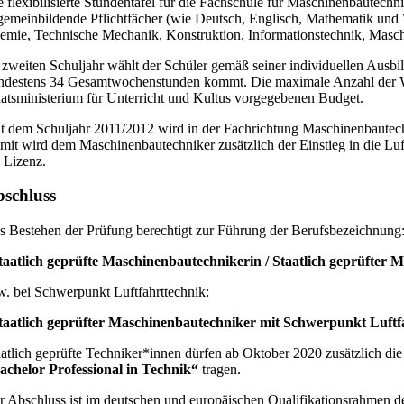
e flexibilisierte Stundentafel für die Fachschule für Maschinenbautech
lgemeinbildende Pflichtfächer (wie Deutsch, Englisch, Mathematik und
emie, Technische Mechanik, Konstruktion, Informationstechnik, Masch
 zweiten Schuljahr wählt der Schüler gemäß seiner individuellen Ausbild
ndestens 34 Gesamtwochenstunden kommt. Die maximale Anzahl der Wahl
aatsministerium für Unterricht und Kultus vorgegebenen Budget.
it dem Schuljahr 2011/2012 wird in der Fachrichtung Maschinenbautec
mit wird dem Maschinenbautechniker zusätzlich der Einstieg in die Luf
 Lizenz.
schluss
s Bestehen der Prüfung berechtigt zur Führung der Berufsbezeichnung
taatlich geprüfte Maschinenbautechnikerin / Staatlich geprüfter
w. bei Schwerpunkt Luftfahrttechnik:
taatlich geprüfter Maschinenbautechniker mit Schwerpunkt Luftfa
aatlich geprüfte Techniker*innen dürfen ab Oktober 2020 zusätzlich d
achelor Professional in Technik“
tragen.
r Abschluss ist im deutschen und europäischen Qualifikationsrahmen 