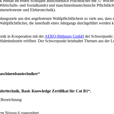
nik enthält im ersten Schuljahr ausschließlich Pflichtfächer mit 37 Wo
 Wirtschafts- und Sozialkunde) und maschinenbautechnische Pflichtfäc
inenelemente und Elektrotechnik).
ungsziele aus den angebotenen Wahlpflichtfächern so viele aus, dass er
pflichtfächer, die innerhalb eines Jahrgangs durchgeführt werden k
hnik in Kooperation mit der
AERO-Bildungs GmbH
der Schwerpunkt L
tfahrtindustrie eröffnet. Der Schwerpunkt beinhaltet Themen aus der L
:
 Maschinenbautechniker“
hrttechnik, Basic Knowledge Zertifikat für Cat B1“.
ie Bezeichnung
dem Niveau 6 zugeordnet.