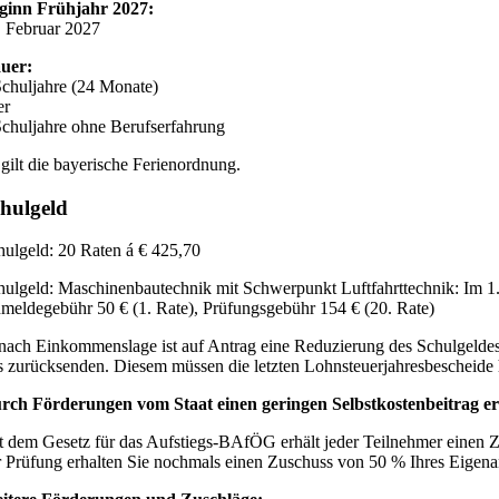
ginn Frühjahr 2027:
. Februar 2027
uer:
Schuljahre (24 Monate)
er
Schuljahre ohne Berufserfahrung
 gilt die bayerische Ferienordnung.
hulgeld
hulgeld: 20 Raten á € 425,70
hulgeld: Maschinenbautechnik mit Schwerpunkt Luftfahrttechnik: Im 1. 
meldegebühr 50 € (1. Rate), Prüfungsgebühr 154 € (20. Rate)
 nach Einkommenslage ist auf Antrag eine Reduzierung des Schulgelde
s zurücksenden. Diesem müssen die letzten Lohnsteuerjahresbescheide
rch Förderungen vom Staat einen geringen Selbstkostenbeitrag er
t dem Gesetz für das Aufstiegs-BAfÖG erhält jeder Teilnehmer einen Z
r Prüfung erhalten Sie nochmals einen Zuschuss von 50 % Ihres Eigena