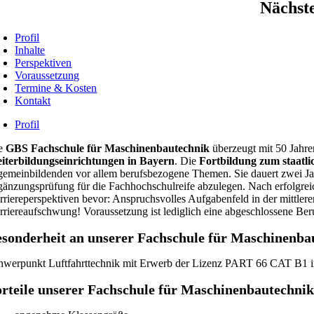
Nächste
Profil
Inhalte
Perspektiven
Voraussetzung
Termine & Kosten
Kontakt
Profil
e
GBS Fachschule für Maschinenbautechnik
überzeugt mit 50 Jahr
iterbildungseinrichtungen in Bayern
. Die
Fortbildung zum staatl
lgemeinbildenden vor allem berufsbezogene Themen. Sie dauert zwei Jahr
gänzungsprüfung für die Fachhochschulreife abzulegen. Nach erfolgre
rriereperspektiven bevor: Anspruchsvolles Aufgabenfeld in der mittleren
rriereaufschwung! Voraussetzung ist lediglich eine abgeschlossene Ber
esonderheit an unserer Fachschule für Maschinenba
hwerpunkt Luftfahrttechnik mit Erwerb der Lizenz PART 66 CAT B1 
rteile unserer Fachschule für Maschinenbautechni