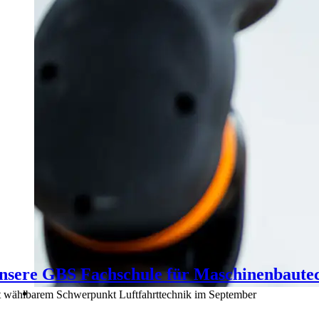
nsere GBS Fachschule für Maschinenbaute
t wählbarem Schwerpunkt Luftfahrttechnik im September