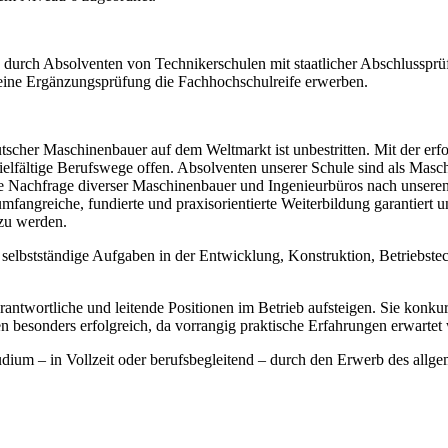
urch Absolventen von Technikerschulen mit staatlicher Abschlusspr
eine Ergänzungsprüfung die Fachhochschulreife erwerben.
scher Maschinenbauer auf dem Weltmarkt ist unbestritten. Mit der erf
lfältige Berufswege offen. Absolventen unserer Schule sind als Masc
arke Nachfrage diverser Maschinenbauer und Ingenieurbüros nach unser
mfangreiche, fundierte und praxisorientierte Weiterbildung garantiert
zu werden.
selbstständige Aufgaben in der Entwicklung, Konstruktion, Betriebstec
antwortliche und leitende Positionen im Betrieb aufsteigen. Sie konkur
 besonders erfolgreich, da vorrangig praktische Erfahrungen erwartet
dium – in Vollzeit oder berufsbegleitend – durch den Erwerb des all