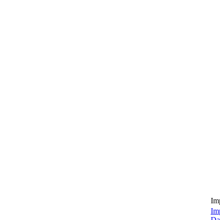
Im
Im
Da